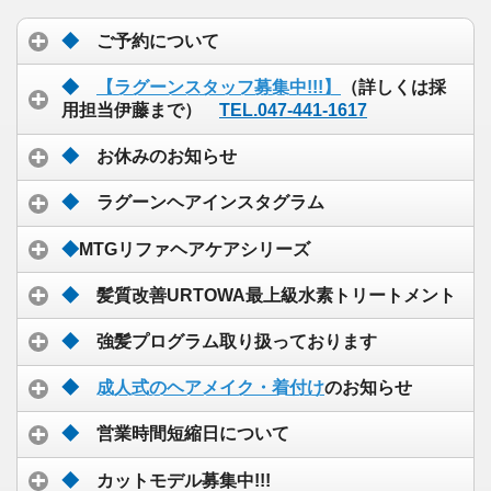
◆
ご予約について
◆
【ラグーンスタッフ募集中!!!】
（詳しくは採
用担当伊藤まで）
TEL.047-441-1617
◆
お休みのお知らせ
◆
ラグーンヘアインスタグラム
◆
MTGリファヘアケアシリーズ
◆
髪質改善URTOWA最上級水素トリートメント
◆
強髪プログラム取り扱っております
◆
成人式のヘアメイク・着付け
のお知らせ
◆
営業時間短縮日について
◆
カットモデル募集中!!!